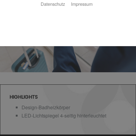
Datenschutz
Impressum
HIGHLIGHTS
Design-Badheizkörper
LED-Lichtspiegel 4-seitig hinterleuchtet