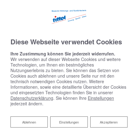
Diese Webseite verwendet Cookies
Ihre Zustimmung können Sie jederzeit widerrufen.
Wir verwenden auf dieser Webseite Cookies und weitere
Technologien, um Ihnen ein bestmögliches
Nutzungserlebnis zu bieten. Sie können das Setzen von
Cookies auch ablehnen und unsere Seite nur mit den
Startseite
»
Bad
»
Badinspiration & Musterbäder
»
Basic-Bad 4,6 ㎡
technisch notwendigen Cookies nutzen. Weitere
Informationen, sowie eine detaillierte Übersicht der Cookies
und eingesetzten Technologien finden Sie in unserer
Datenschutzerklärung
. Sie können Ihre
Einstellungen
jederzeit ändern.
Basic-Bad 4,6 ㎡
Ablehnen
Ablehnen
Einstellungen
Akzeptieren