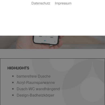
Datenschutz
Impressum
HIGHLIGHTS
barrierefreie Dusche
Acryl-Raumsparwanne
Dusch-WC wandhängend
Design-Badheizkörper