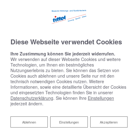
Diese Webseite verwendet Cookies
Ihre Zustimmung können Sie jederzeit widerrufen.
Wir verwenden auf dieser Webseite Cookies und weitere
Technologien, um Ihnen ein bestmögliches
Nutzungserlebnis zu bieten. Sie können das Setzen von
Cookies auch ablehnen und unsere Seite nur mit den
Startseite
»
Bad
»
Badinspiration & Musterbäder
»
Komfort-Bad 7 ㎡
technisch notwendigen Cookies nutzen. Weitere
Informationen, sowie eine detaillierte Übersicht der Cookies
und eingesetzten Technologien finden Sie in unserer
Datenschutzerklärung
. Sie können Ihre
Einstellungen
jederzeit ändern.
Komfort-Bad 7 ㎡
Ablehnen
Ablehnen
Einstellungen
Akzeptieren