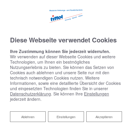
Diese Webseite verwendet Cookies
Ihre Zustimmung können Sie jederzeit widerrufen.
Wir verwenden auf dieser Webseite Cookies und weitere
Technologien, um Ihnen ein bestmögliches
Nutzungserlebnis zu bieten. Sie können das Setzen von
Cookies auch ablehnen und unsere Seite nur mit den
technisch notwendigen Cookies nutzen. Weitere
Datenschutzerklärung
Informationen, sowie eine detaillierte Übersicht der Cookies
und eingesetzten Technologien finden Sie in unserer
Wir bedanken uns für Ihren Besuch bei Hermann Tittel Zentr.
Datenschutzerklärung
. Sie können Ihre
Einstellungen
jederzeit ändern.
und Lüftungsbaumeister. Der sichere Umgang mit Ihren
Daten ist uns besonders wichtig. Wir möchten Sie daher
hiermit ausführlich über die Verwendung Ihrer Daten bei
Ablehnen
Ablehnen
Einstellungen
Akzeptieren
dem Besuch unseres Webauftritts informieren.