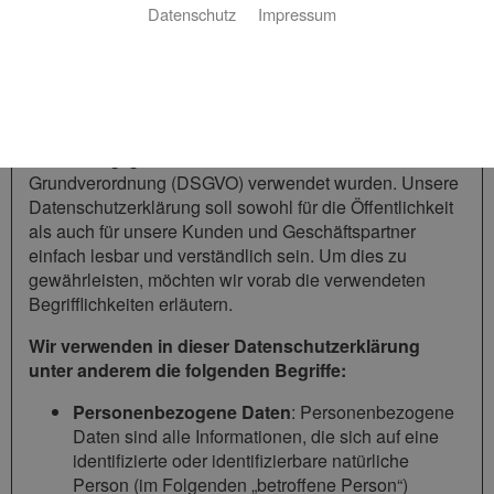
Datenschutz
Impressum
1 Begriffsbestimmungen
Die Datenschutzerklärung der Hermann Tittel Zentr. und
Lüftungsbaumeister beruht auf den Begrifflichkeiten, die
durch den Europäischen Richtlinien- und
Verordnungsgeber beim Erlass der Datenschutz-
Grundverordnung (DSGVO) verwendet wurden. Unsere
Datenschutzerklärung soll sowohl für die Öffentlichkeit
als auch für unsere Kunden und Geschäftspartner
einfach lesbar und verständlich sein. Um dies zu
gewährleisten, möchten wir vorab die verwendeten
Begrifflichkeiten erläutern.
Wir verwenden in dieser Datenschutzerklärung
unter anderem die folgenden Begriffe:
Personenbezogene Daten
: Personenbezogene
Daten sind alle Informationen, die sich auf eine
identifizierte oder identifizierbare natürliche
Person (im Folgenden „betroffene Person“)