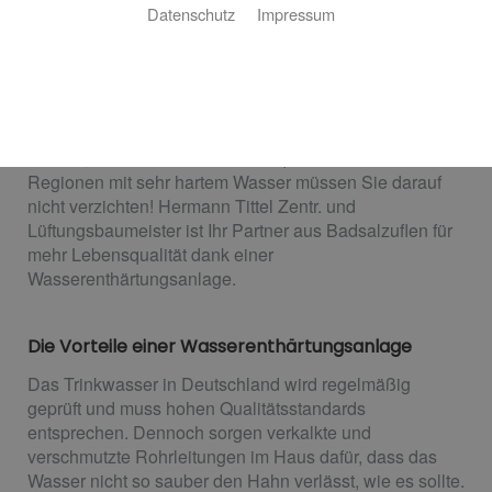
Datenschutz
Impressum
Mehr Lebensqualität im Handumdrehen
Längere Lebensdauer für Spül- und Waschmaschine,
weniger Entkalken von Armaturen und Kaffeemaschine,
bessere Haut und weicheres Haar: je weicher das
Wasser, desto höher die Lebensqualität. Auch in
Regionen mit sehr hartem Wasser müssen Sie darauf
nicht verzichten! Hermann Tittel Zentr. und
Lüftungsbaumeister ist Ihr Partner aus Badsalzuflen für
mehr Lebensqualität dank einer
Wasserenthärtungsanlage.
Die Vorteile einer Wasserenthärtungsanlage
Das Trinkwasser in Deutschland wird regelmäßig
geprüft und muss hohen Qualitätsstandards
entsprechen. Dennoch sorgen verkalkte und
verschmutzte Rohrleitungen im Haus dafür, dass das
Wasser nicht so sauber den Hahn verlässt, wie es sollte.