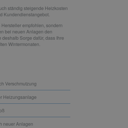
auch ständig steigende Heizkosten
und Kundendienstangebot.
 Hersteller empfohlen, sondern
en bei neuen Anlagen den
 deshalb Sorge dafür, dass Ihre
alten Wintermonaten.
rch Verschmutzung
er Heizungsanlage
toß
ch neuer Anlagen