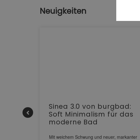
Neuigkeiten
e |
Sinea 3.0 von burgbad:
Soft Minimalism für das
moderne Bad
nskomfort
s
Mit weichem Schwung und neuer, markanter