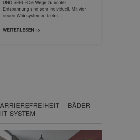
UND SEELEDie Wege zu echter
HANSAGENE
Entspannung sind sehr individuell. Mit vier
von Wascht
neuen Whirlsystemen bietet…
unterschi
konzipiert
WEITERLESEN >>
WEITERL
ARRIEREFREIHEIT – BÄDER
IT SYSTEM