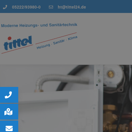
05222/93980-0
ht@tittel24.de