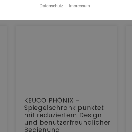
Datenschutz
Impressum
KEUCO PHÖNIX –
Spiegelschrank punktet
mit reduziertem Design
und benutzerfreundlicher
Bedienung