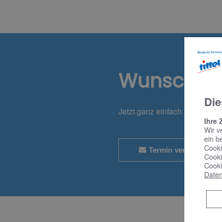
Wunschte
Die
Jetzt ganz einfach und bequ
Ihre 
Wir v
ein b
Cooki
Termin vereinbaren
Cooki
Cooki
Daten