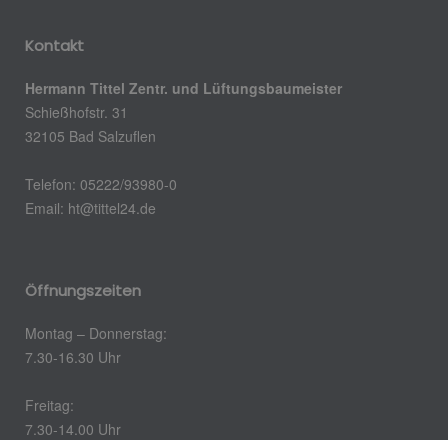
Kontakt
Hermann Tittel Zentr. und Lüftungsbaumeister
Schießhofstr. 31
32105 Bad Salzuflen
Telefon: 05222/93980-0
Email:
ht@tittel24.de
Öffnungszeiten
Montag – Donnerstag:
7.30-16.30 Uhr
Freitag:
7.30-14.00 Uhr